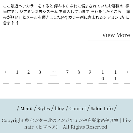
ここ最近ヘアカラーをすると 痒みやかぶれに悩まされていたお客様のF様
当店では ジアミン除去システム を導入しています それをしたところ 「痒
みが無い」とメールを頂きました(^^) カラー剤に含まれるジアミン 2剤に
含ま […]
View More
<
1
2
3
…
7
8
9
1
1
>
0
1
Menu
Styles
blog
Contact
Salon Info
Copyright © センター北のノンジアミンや白髪染め美容室｜hi-z
hair（ヒズヘア）. All Rights Reserved.